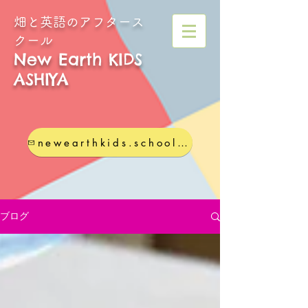
畑と英語のアフタース
クール
New Earth KIDS
ASHIYA
newearthkids.school@gmail.com
ブログ