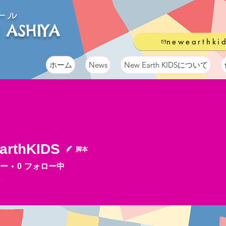
ール
 ASHIYA
newearthki
ホーム
News
New Earth KIDSについて
arthKIDS
脚本
hKIDS
ー
0
フォロー中
フ