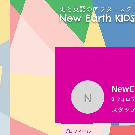
畑と英語のアフタースク
New Earth KIDS
NewE
NewEart
0
フォロワ
スタッ
プロフィール