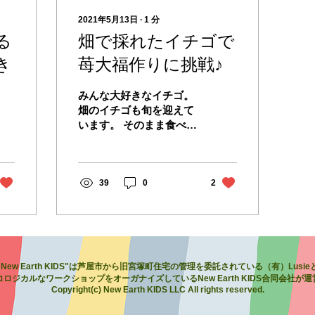
2021年5月13日
∙
1
分
る
畑で採れたイチゴで
き
苺大福作りに挑戦♪
みんな大好きなイチゴ。
畑のイチゴも旬を迎えて
います。 そのまま食べて
ももちろん美味しいので
すが、、、 今日はお砂糖
と使わない苺大福作りに
挑戦です。 お餅をつくと
39
0
2
ころから始める、本格的
な苺大福。 ワクワクとド
キドキが入り混じりま
す。...
"New Earth KIDS"は芦屋市から旧宮塚町住宅の管理を委託されている（有）Lusie
コロジカルなワークショップをオーガナイズしているNew Earth KIDS合同会社が
Copyright(c) New Earth KIDS LLC All rights reserved.