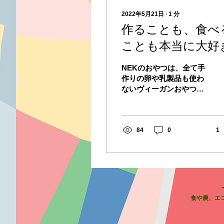
2022年5月21日
∙
1
分
作ることも、食べ
ことも本当に大好
NEKのおやつは、全て手
作りの卵や乳製品も使わ
ないヴィーガンおやつで
すので、アレルギーのあ
る子もない子も、民族や
信仰による食べ物の習慣
の違いがある子もない子
84
0
1
も関係なく、同じものを
一緒に食べられるピース
フード。
​食や農、エ