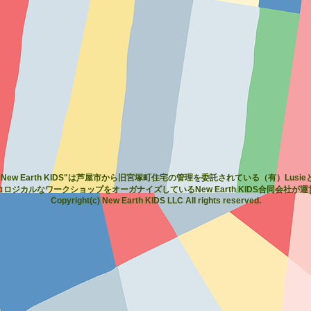
"New Earth KIDS"は芦屋市から旧宮塚町住宅の管理を委託されている（有）Lusie
コロジカルなワークショップをオーガナイズしているNew Earth KIDS合同会社が
Copyright(c) New Earth KIDS LLC All rights reserved.