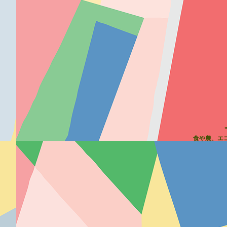
​食や農、エ