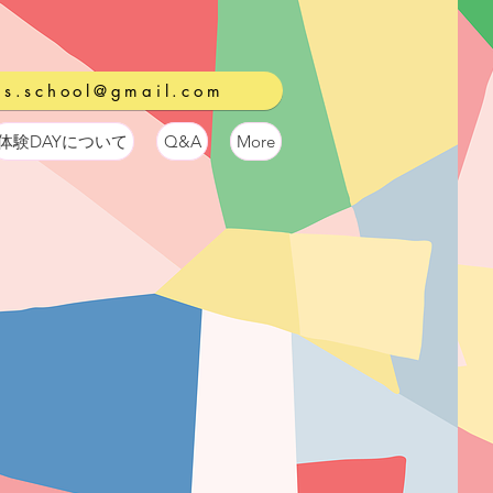
ds.school@gmail.com
体験DAYについて
Q&A
More