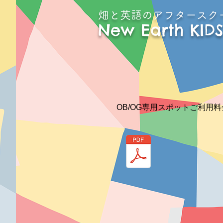
畑と英語のアフタースク
New Earth KIDS
OB/OG専用スポットご利用料