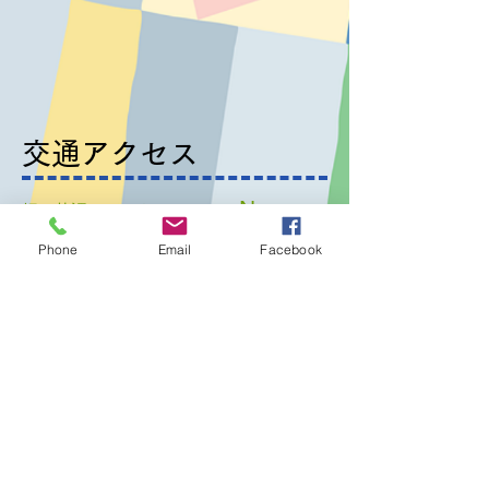
交通アクセス
New
畑と英語のアフタースクール
Earth KIDS ASHIYA
Phone
Email
Facebook
｜JR芦屋駅より徒歩６分​ or 阪神芦屋駅より
徒歩10分｜兵庫県芦屋市宮塚町12-24 旧宮
塚住宅5号｜
"New Earth KIDS"は芦屋市から旧宮
塚町住宅の管理を委託されている
（有）Lusieと
​食や農、エコロジカルなワークショ
ップをオーガナイズしているNew
Earth KIDS合同会社が運営していま
す
Copyright(c) New Earth KIDS LLC