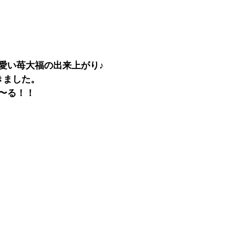
愛い苺大福の出来上がり♪
きました。
〜る！！