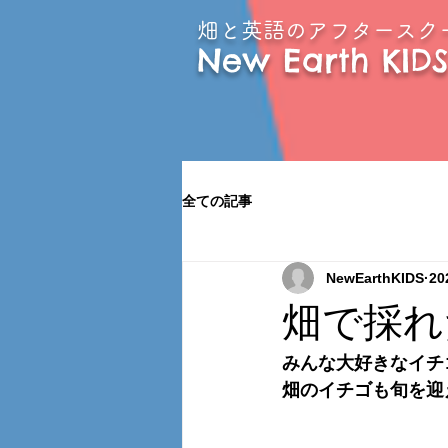
畑と英語のアフタースク
New Earth KIDS
全ての記事
NewEarthKIDS
2
畑で採れ
みんな大好きなイチ
畑のイチゴも旬を迎