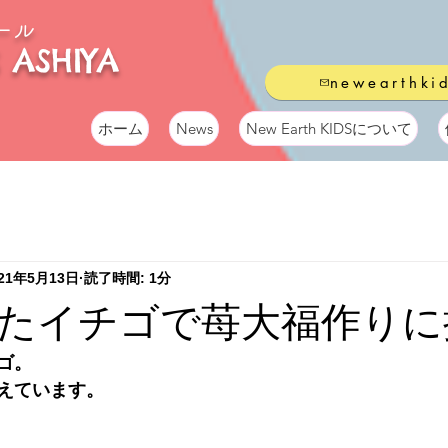
ール
 ASHIYA
newearthki
ホーム
News
New Earth KIDSについて
021年5月13日
読了時間: 1分
たイチゴで苺大福作りに
ゴ。
えています。