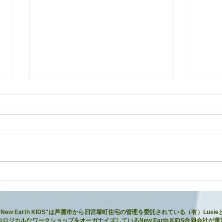
夏休みプログラム♫1日の過ご
20
し方＠New Earth KIDS
募集
"New Earth KIDS"は芦屋市から旧宮塚町住宅の管理を委託されている（有）Lusie
コロジカルなワークショップをオーガナイズしているNew Earth KIDS合同会社が