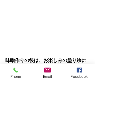
味噌作りの後は、お楽しみの塗り絵に
没頭^^
Phone
Email
Facebook
味噌づくりワークショップは単発でも
参加できますので
お近くの方はお気軽にお問い合わせく
ださい。
5月の日程は5/16(日)と5/23(日) 10:30〜
です。
お問い合わせ＆申し込みはこちらから