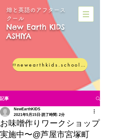
畑と英語のアフタース
クール
New Earth KIDS
ASHIYA
newearthkids.school@gmail.com
記事
NewEarthKIDS
2021年5月15日
読了時間: 2分
お味噌作りワークショップ
実施中〜@芦屋市宮塚町